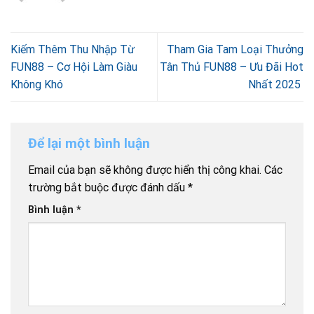
Kiếm Thêm Thu Nhập Từ
Tham Gia Tam Loại Thưởng
FUN88 – Cơ Hội Làm Giàu
Tân Thủ FUN88 – Ưu Đãi Hot
Không Khó
Nhất 2025
Để lại một bình luận
Email của bạn sẽ không được hiển thị công khai.
Các
trường bắt buộc được đánh dấu
*
Bình luận
*