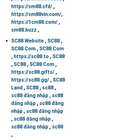
https://cm88.cfd/
,
https://cm88vin.com/
,
https://1cm88.com/
,
cm88.buzz
,
SC88 Website
,
SC88
,
SC88 Com
,
SC88 Com
,
https://sc88.to
,
SC88
,
SC88
,
SC88 Com
,
https://sc88.gifts/
,
https://sc88.gg/
,
SC88
Land
,
SC88
,
sc88
,
sc88 đăng nhập
,
sc88
đăng nhập
,
sc88 đăng
nhập
,
sc88 đăng nhập
,
sc88 đăng nhập
,
sc88 đăng nhập
,
sc88
,