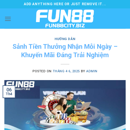
Skip
ADD ANYTHING HERE OR JUST REMOVE IT...
to
content
HƯỚNG DẪN
Sảnh Tiền Thưởng Nhận Mỗi Ngày –
Khuyến Mãi Đáng Trải Nghiệm
POSTED ON
THÁNG 4 6, 2025
BY
ADMIN
06
Th4