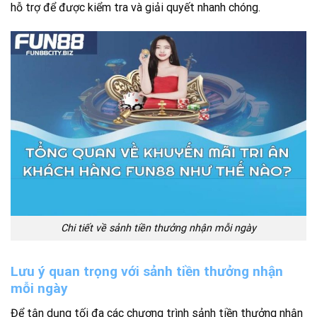
hỗ trợ để được kiểm tra và giải quyết nhanh chóng.
Chi tiết về sảnh tiền thưởng nhận mỗi ngày
Lưu ý quan trọng với sảnh tiền thưởng nhận
mỗi ngày
Để tận dụng tối đa các chương trình sảnh tiền thưởng nhận