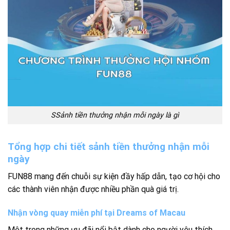
SSảnh tiền thưởng nhận mỗi ngày là gì
Tổng hợp chi tiết sảnh tiền thưởng nhận mỗi
ngày
FUN88 mang đến chuỗi sự kiện đầy hấp dẫn, tạo cơ hội cho
các thành viên nhận được nhiều phần quà giá trị.
Nhận vòng quay miễn phí tại Dreams of Macau
Một trong những ưu đãi nổi bật dành cho người yêu thích