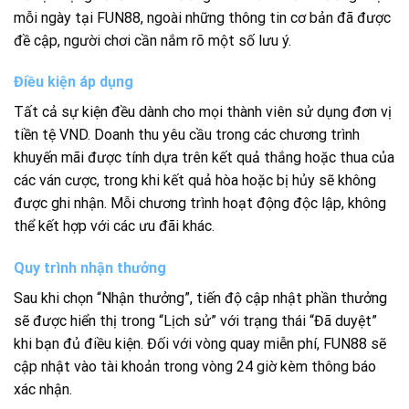
mỗi ngày tại FUN88, ngoài những thông tin cơ bản đã được
đề cập, người chơi cần nắm rõ một số lưu ý.
Điều kiện áp dụng
Tất cả sự kiện đều dành cho mọi thành viên sử dụng đơn vị
tiền tệ VND. Doanh thu yêu cầu trong các chương trình
khuyến mãi được tính dựa trên kết quả thắng hoặc thua của
các ván cược, trong khi kết quả hòa hoặc bị hủy sẽ không
được ghi nhận. Mỗi chương trình hoạt động độc lập, không
thể kết hợp với các ưu đãi khác.
Quy trình nhận thưởng
Sau khi chọn “Nhận thưởng”, tiến độ cập nhật phần thưởng
sẽ được hiển thị trong “Lịch sử” với trạng thái “Đã duyệt”
khi bạn đủ điều kiện. Đối với vòng quay miễn phí, FUN88 sẽ
cập nhật vào tài khoản trong vòng 24 giờ kèm thông báo
xác nhận.