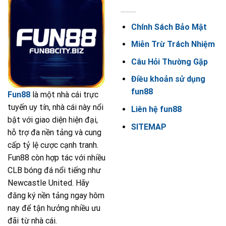
Chính Sách Bảo Mật
Miễn Trừ Trách Nhiệm
Câu Hỏi Thường Gặp
Điều khoản sử dụng
fun88
Fun88
là một nhà cái trực
tuyến uy tín, nhà cái này nổi
Liên hệ fun88
bật với giao diện hiện đại,
SITEMAP
hỗ trợ đa nền tảng và cung
cấp tỷ lệ cược cạnh tranh.
Fun88 còn hợp tác với nhiều
CLB bóng đá nổi tiếng như
Newcastle United. Hãy
đăng ký nền tảng ngay hôm
nay để tận hưởng nhiều ưu
đãi từ nhà cái.