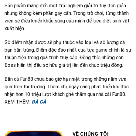
Sản phẩm mang đến một trải nghiệm giải trí tuy đơn giản
nhưng không kém phần gay cấn. Trong trò chơi, từng thành
viên sẽ điều khiển khẩu súng của mình để tiêu diệt sinh vật
xuất hiện.
Số điểm nhận được sẽ phụ thuộc vào loại và số lượng cá
bạn bắn trúng. Điểm độc đáo nhất của tựa game chính là sự
thuận tiện trong quá trình truy cập. Đồng thời những con
Boss hiển thị đều sở hữu giá trị lên đến chục triệu đồng.
Bắn cá Fun88 chưa bao giờ hạ nhiệt trong những năm vừa
qua trên thị trường. Thậm chí, ngày càng phát triển khi đón
nhận hơn 10 triệu lượt khách ghé thăm qua nhà cái Fun88.
XEM THÊM:
ĐÁ GÀ
VỀ CHÚNG TÔI