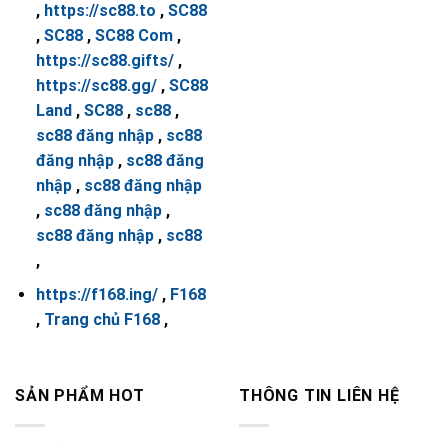
,
https://sc88.to
,
SC88
,
SC88
,
SC88 Com
,
https://sc88.gifts/
,
https://sc88.gg/
,
SC88
Land
,
SC88
,
sc88
,
sc88 đăng nhập
,
sc88
đăng nhập
,
sc88 đăng
nhập
,
sc88 đăng nhập
,
sc88 đăng nhập
,
sc88 đăng nhập
,
sc88
,
https://f168.ing/
,
F168
,
Trang chủ F168
,
SẢN PHẨM HOT
THÔNG TIN LIÊN HỆ