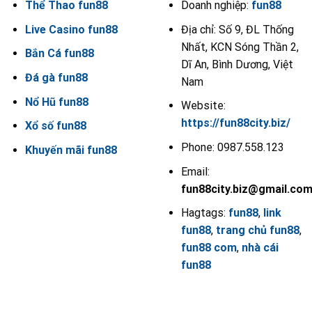
Thể Thao fun88
Doanh nghiệp:
fun88
Live Casino fun88
Địa chỉ: Số 9, ĐL Thống
Nhất, KCN Sóng Thần 2,
Bắn Cá fun88
Dĩ An, Bình Dương, Việt
Đá gà fun88
Nam
Nổ Hũ fun88
Website:
https://fun88city.biz/
Xổ số fun88
Phone:
0987.558.123
Khuyến mãi
fun88
Email:
fun88city.biz@gmail.co
Hagtags:
fun88
,
link
fun88
,
trang chủ fun88
,
fun88 com
,
nhà cái
fun88