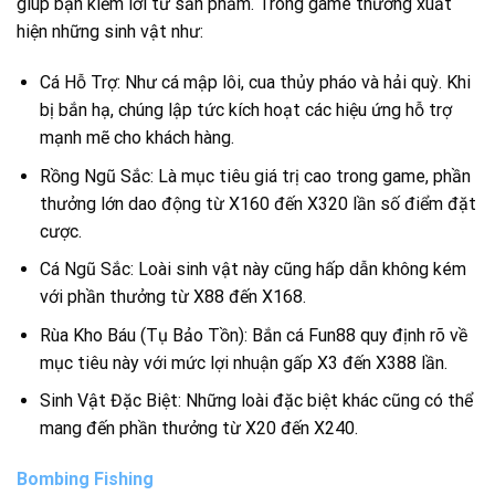
giúp bạn kiếm lời từ sản phẩm. Trong game thường xuất
hiện những sinh vật như:
Cá Hỗ Trợ: Như cá mập lôi, cua thủy pháo và hải quỳ. Khi
bị bắn hạ, chúng lập tức kích hoạt các hiệu ứng hỗ trợ
mạnh mẽ cho khách hàng.
Rồng Ngũ Sắc: Là mục tiêu giá trị cao trong game, phần
thưởng lớn dao động từ X160 đến X320 lần số điểm đặt
cược.
Cá Ngũ Sắc: Loài sinh vật này cũng hấp dẫn không kém
với phần thưởng từ X88 đến X168.
Rùa Kho Báu (Tụ Bảo Tồn): Bắn cá Fun88 quy định rõ về
mục tiêu này với mức lợi nhuận gấp X3 đến X388 lần.
Sinh Vật Đặc Biệt: Những loài đặc biệt khác cũng có thể
mang đến phần thưởng từ X20 đến X240.
Bombing Fishing