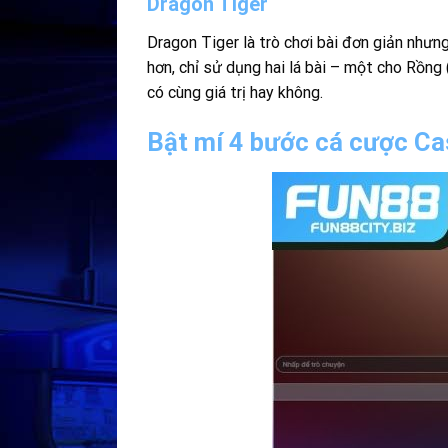
Dragon Tiger
Dragon Tiger là trò chơi bài đơn giản như
hơn, chỉ sử dụng hai lá bài – một cho Rồng 
có cùng giá trị hay không.
Bật mí 4 bước cá cược Ca