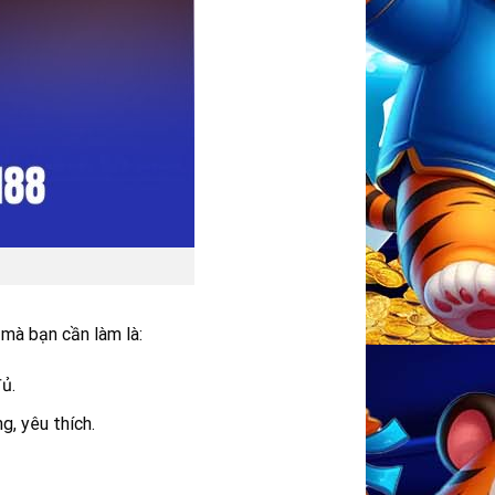
 mà bạn cần làm là:
ủ.
, yêu thích.