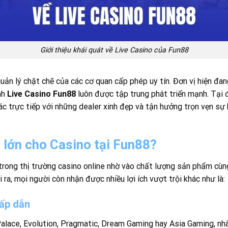
Giới thiệu khái quát về Live Casino của Fun88
uản lý chặt chẽ của các cơ quan cấp phép uy tín. Đơn vị hiện đang
nh
Live Casino Fun88
luôn được tập trung phát triển mạnh. Tại 
c trực tiếp với những dealer xinh đẹp và tận hưởng trọn vẹn sự k
t lớn cho Casino tại Fun88?
rong thị trường casino online nhờ vào chất lượng sản phẩm cùng 
ra, mọi người còn nhận được nhiều lợi ích vượt trội khác như là:
hấp dẫn
Palace, Evolution, Pragmatic, Dream Gaming hay Asia Gaming, nhà