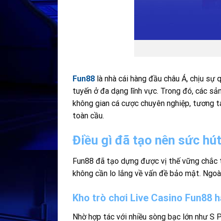
Fun88
là nhà cái hàng đầu châu Á, chịu sự q
tuyến ở đa dạng lĩnh vực. Trong đó, các sả
không gian cá cược chuyên nghiệp, tương tá
toàn cầu.
Điều gì đã tạo nên sức hú
Fun88 đã tạo dựng được vị thế vững chắc t
không cần lo lắng về vấn đề bảo mật. Ngoài 
Kho trò chơi Live Casino Fun88 
Nhờ hợp tác với nhiều sòng bạc lớn như S 