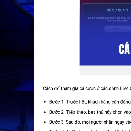
Cách để tham gia cá cược ở các sảnh Live C
Bước 1: Trước hết, khách hàng cần đăng
Bước 2: Tiếp theo, bet thủ hãy chọn v
Bước 3: Sau đó, mọi người nhấn ngay vào