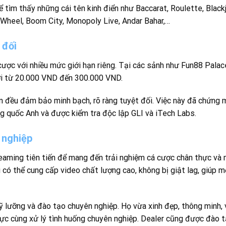
hể tìm thấy những cái tên kinh điển như Baccarat, Roulette, Bla
 Wheel, Boom City, Monopoly Live, Andar Bahar,…
 đối
ược với nhiều mức giới hạn riêng. Tại các sảnh như Fun88 Pala
hơi từ 20.000 VND đến 300.000 VND.
đều đảm bảo minh bạch, rõ ràng tuyệt đối. Việc này đã chứng m
 quốc Anh và được kiểm tra độc lập GLI và iTech Labs.
 nghiệp
aming tiên tiến để mang đến trải nghiệm cá cược chân thực và 
 có thể cung cấp video chất lượng cao, không bị giật lag, giúp m
ỹ lưỡng và đào tạo chuyên nghiệp. Họ vừa xinh đẹp, thông minh, 
ực cùng xử lý tình huống chuyên nghiệp. Dealer cũng được đào t