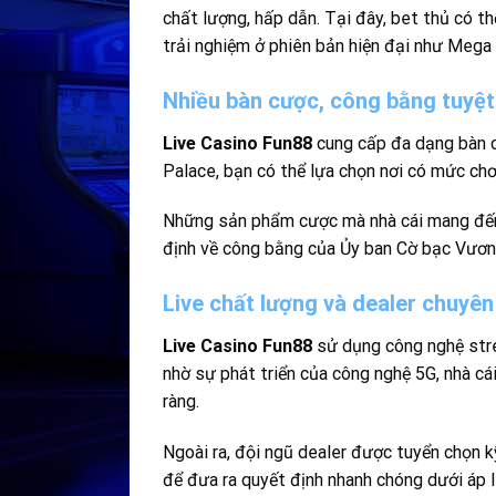
chất lượng, hấp dẫn. Tại đây, bet thủ có t
trải nghiệm ở phiên bản hiện đại như Mega
Nhiều bàn cược, công bằng tuyệt
Live Casino Fun88
cung cấp đa dạng bàn c
Palace, bạn có thể lựa chọn nơi có mức c
Những sản phẩm cược mà nhà cái mang đến 
định về công bằng của Ủy ban Cờ bạc Vương
Live chất lượng và dealer chuyên
Live Casino Fun88
sử dụng công nghệ stre
nhờ sự phát triển của công nghệ 5G, nhà cái
ràng.
Ngoài ra, đội ngũ dealer được tuyển chọn k
để đưa ra quyết định nhanh chóng dưới áp l